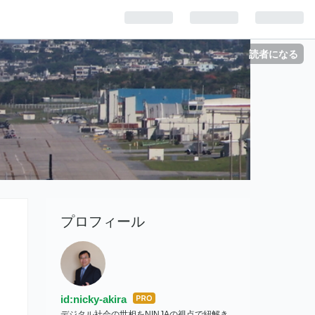
読者になる
プロフィール
id:nicky-akira
はて
デジタル社会の世相をNINJAの視点で紐解き