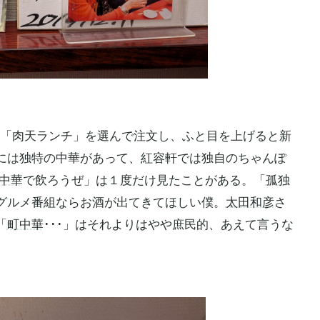
ら「肉天ランチ」を選んで注文し、ふと目を上げると新
には独特の中華があって、紅容軒では独自のちゃんぽ
中華
で飲ろうぜ」は１度だけ見たことがある。「
孤独
グルメ番組ならお酒が出てきてほしい僕。
太田和彦
さ
「
町中華
･･･」はそれよりはやや庶民的、あえて言うな